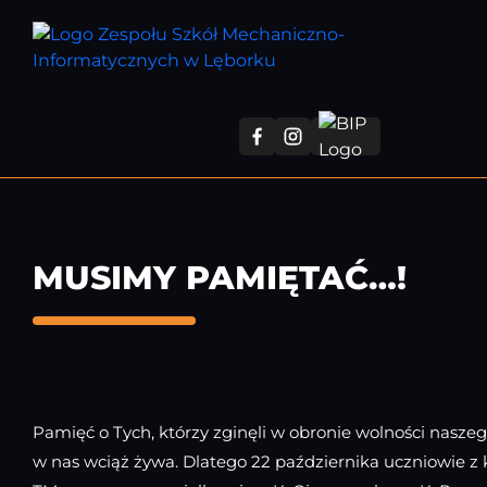
Przejdź
do
treści
głównej
MUSIMY PAMIĘTAĆ…!
Pamięć o Tych, którzy zginęli w obronie wolności naszego
w nas wciąż żywa. Dlatego 22 października uczniowie z kl