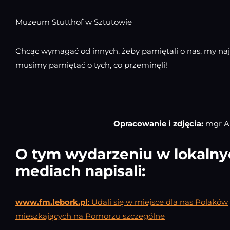
Muzeum Stutthof w Sztutowie
Chcąc wymagać od innych, żeby pamiętali o nas, my na
musimy pamiętać o tych, co przeminęli!
Opracowanie i zdjęcia:
mgr An
O tym wydarzeniu w lokalny
mediach napisali:
www.fm.lebork.pl
: Udali się w miejsce dla nas Polaków
mieszkających na Pomorzu szczególne