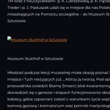
TM wraz z nauczycielkami- p. K. Gierszewską, p. K. Pączek
Treder i p. J. Pastuszak udali się w miejsce dla nas Pola
mieszkających na Pomorzu szczególne – do Muzeum St
Sztutowie.
Muzeum Stutthof w Sztutowie
Młodzież podczas lekcji muzealnej miała okazję poznać h
miejsca i Tych nieżyjących już…, którzy ją tworzą. Pod op
przewodnika zwiedzili Bramę Śmierci; blok kwarantann
dowiedzieli się o genezie i etapach funkcjonowania oboz
kobiecy, gdzie zapoznani zostali z warunkami życia więź
komorę gazową i krematorium oraz pomnik martyrologii