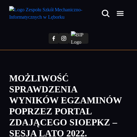
Przejdź
do
treści
głównej
MOŻLIWOŚĆ
SPRAWDZENIA
WYNIKÓW EGZAMINÓW
POPRZEZ PORTAL
ZDAJĄCEGO SIOEPKZ –
SESJA LATO 2022.