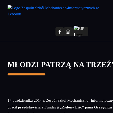
Przejdź
do
treści
głównej
MŁODZI PATRZĄ NA TRZE
17 października 2014 r. Zespół Szkół Mechaniczno- Informatycz
gościł
przedstawiciela Fundacji „Zielony Liść” pana Grzegorza 