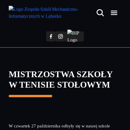
Przejdź
do
treści
głównej
MISTRZOSTWA SZKOŁY
W TENISIE STOŁOWYM
W czwartek 27 października odbyły się w naszej szkole