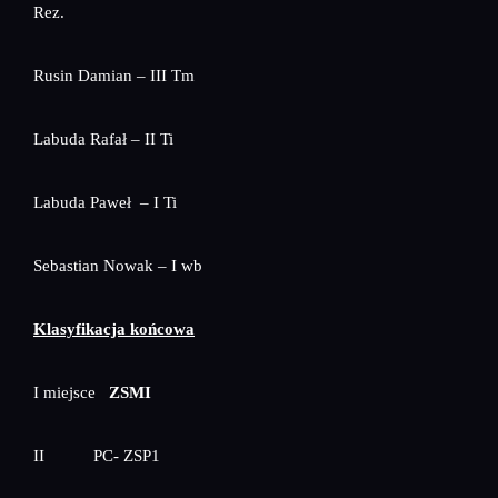
Rez.
Rusin Damian – III Tm
Labuda Rafał – II Ti
Labuda Paweł – I Ti
Sebastian Nowak – I wb
Klasyfikacja końcowa
I miejsce
ZSMI
II PC- ZSP1