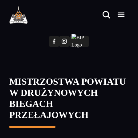
Przejdź
do
treści
głównej
MISTRZOSTWA POWIATU
W DRUŻYNOWYCH
BIEGACH
PRZEŁAJOWYCH