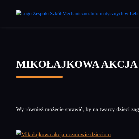
Przejdź
do
treści
głównej
MIKOŁAJKOWA AKCJA
Wy również możecie sprawić, by na twarzy dzieci za