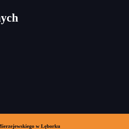
nych
Mierzejewskiego w Lęborku