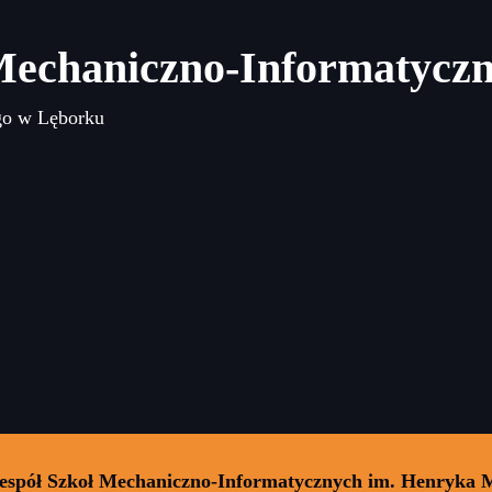
Mechaniczno-Informatycz
go w Lęborku
Zespół Szkoł Mechaniczno-Informatycznych im. Henryka 