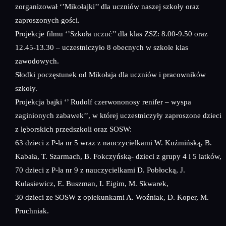
zorganizował ‘’Mikołajki’’ dla uczniów naszej szkoły oraz
zaproszonych gości.
Projekcje filmu ‘’Szkoła uczuć’’ dla klas ZSZ: 8.00-9.50 oraz
12.45-13.30 – uczestniczyło 8 obecnych w szkole klas
zawodowych.
Słodki poczęstunek od Mikołaja dla uczniów i pracowników
szkoły.
Projekcja bajki ‘’ Rudolf czerwononosy renifer – wyspa
zaginionych zabawek’’, w której uczestniczyły zaproszone dzieci
z lęborskich przedszkoli oraz SOSW:
63 dzieci z P-la nr 5 wraz z nauczycielkami W. Kuźmińską, B.
Kabała, T. Szarmach, B. Fokczyńską- dzieci z grupy 4 i 5 latków,
70 dzieci z P-la nr 9 z nauczycielkami D. Pobłocką, J.
Kulasiewicz, E. Buszman, I. Eigim, M. Skwarek,
30 dzieci ze SOSW z opiekunkami A. Woźniak, D. Koper, M.
Pruchniak.