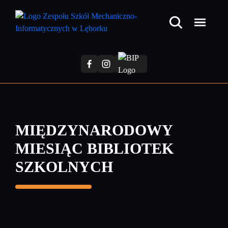
Przejdź
do
treści
głównej
MIĘDZYNARODOWY
MIESIĄC BIBLIOTEK
SZKOLNYCH