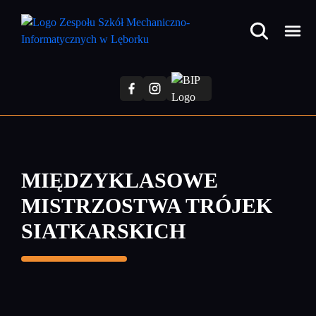
Przejdź
do
treści
głównej
MIĘDZYKLASOWE
MISTRZOSTWA TRÓJEK
SIATKARSKICH