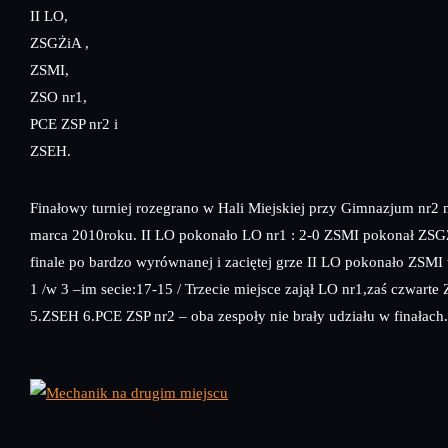
II LO,
ZSGŻiA ,
ZSMI,
ZSO nr1,
PCE ZSP nr2 i
ZSEH.
Finałowy turniej rozegrano w Hali Miejskiej przy Gimnazjum nr2 
marca 2010roku. II LO pokonało LO nr1 : 2-0 ZSMI pokonał ZSG
finale po bardzo wyrównanej i zaciętej grze II LO pokonało ZSMI
1 /w 3 –im secie:17-15 / Trzecie miejsce zajął LO nr1,zaś czwart
5.ZSEH 6.PCE ZSP nr2 – oba zespoły nie brały udziału w finałach.