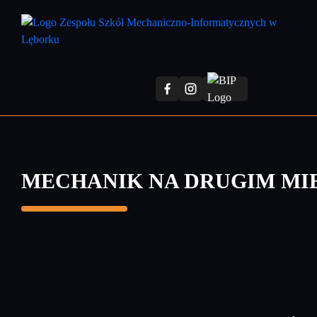
Przejdź
do
treści
głównej
MECHANIK NA DRUGIM MI