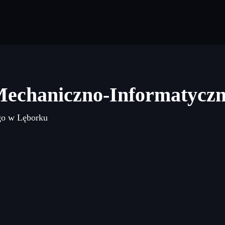
Mechaniczno-Informatycz
go w Lęborku