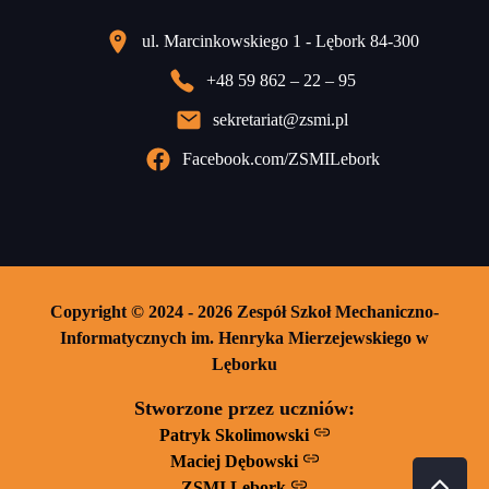
ul. Marcinkowskiego 1 - Lębork 84-300
+48 59 862 – 22 – 95
sekretariat@zsmi.pl
Facebook.com/ZSMILebork
Copyright © 2024 - 2026 Zespół Szkoł Mechaniczno-
Informatycznych im. Henryka Mierzejewskiego w
Lęborku
Stworzone przez uczniów:
Patryk Skolimowski
Maciej Dębowski
ZSMI Lębork