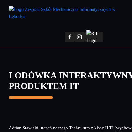
Przejdź
do
treści
głównej
LODÓWKA INTERAKTYWN
PRODUKTEM IT
Adrian Stawicki- uczeń naszego Technikum z klasy II TI (wychow