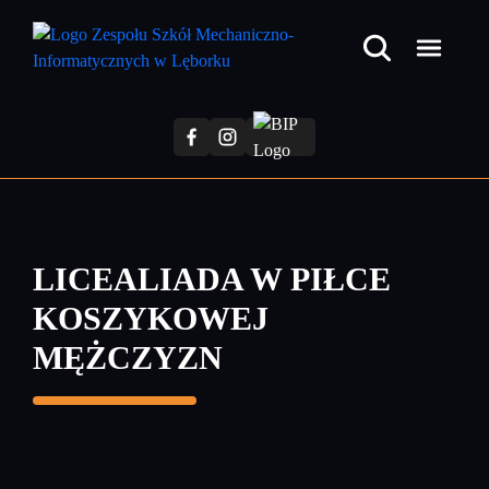
Przejdź
do
treści
głównej
LICEALIADA W PIŁCE
KOSZYKOWEJ
MĘŻCZYZN