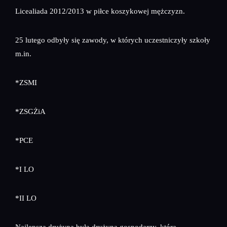
Licealiada 2012/2013 w piłce koszykowej mężczyzn.
25 lutego odbyły się zawody, w których uczestniczyły szkoły
m.in.
*ZSMI
*ZSGŻiA
*PCE
*I LO
*II LO
Najlepszą drużyną była drużyna gospodarzy, która