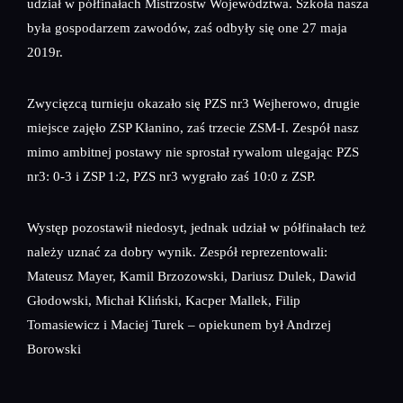
udział w półfinałach Mistrzostw Województwa. Szkoła nasza
była gospodarzem zawodów, zaś odbyły się one 27 maja
2019r.
Zwycięzcą turnieju okazało się PZS nr3 Wejherowo, drugie
miejsce zajęło ZSP Kłanino, zaś trzecie ZSM-I. Zespół nasz
mimo ambitnej postawy nie sprostał rywalom ulegając PZS
nr3: 0-3 i ZSP 1:2, PZS nr3 wygrało zaś 10:0 z ZSP.
Występ pozostawił niedosyt, jednak udział w półfinałach też
należy uznać za dobry wynik. Zespół reprezentowali:
Mateusz Mayer, Kamil Brzozowski, Dariusz Dulek, Dawid
Głodowski, Michał Kliński, Kacper Mallek, Filip
Tomasiewicz i Maciej Turek – opiekunem był Andrzej
Borowski