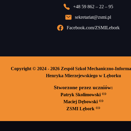
+48 59 862 – 22 – 95
sekretariat@zsmi.pl
Facebook.com/ZSMILebork
Copyright © 2024 - 2026 Zespół Szkoł Mechaniczno-Informa
Henryka Mierzejewskiego w Lęborku
Stworzone przez uczniów:
Patryk Skolimowski
Maciej Dębowski
ZSMI Lębork