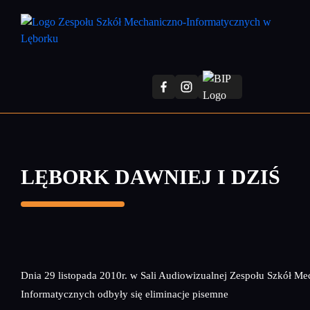
Przejdź
do
treści
głównej
LĘBORK DAWNIEJ I DZIŚ
Dnia 29 listopada 2010r. w Sali Audiowizualnej Zespołu Szkół M
Informatycznych odbyły się eliminacje pisemne