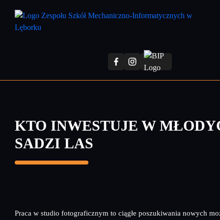
Przejdź
do
treści
głównej
KTO INWESTUJE W MŁODY
SADZI LAS
Praca w studio fotograficznym to ciągłe poszukiwania nowych moż