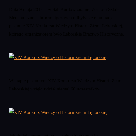
Dnia 9 maja 2014 r. w Sali Audiowizualnej Zespołu Szkół
Mechaniczno – Informatycznych odbyły się eliminacje
pisemne XIV Konkursu Wiedzy o Historii Ziemi Lęborskiej,
którego organizatorem było Lęborskie Bractwo Historyczne.
W etapie pisemnym XIV Konkursu Wiedzy o Historii Ziemi
Lęborskiej wzięło udział niemal 60 uczestników.
Jak dodają organizatorzy – celem Konkursu jest