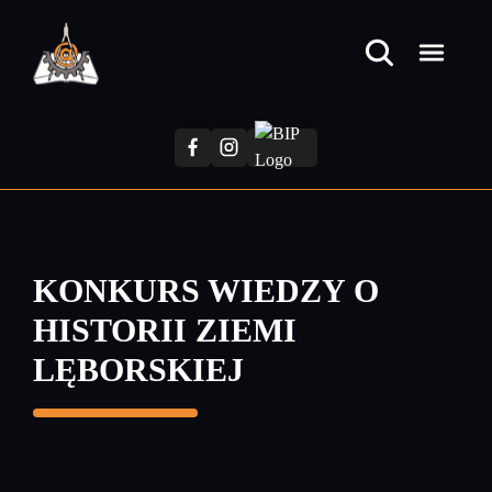
Przejdź
do
treści
głównej
KONKURS WIEDZY O
HISTORII ZIEMI
LĘBORSKIEJ