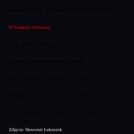
Julia Prokopowicz Szkoła Podstawowa w Garczegorzu
W kategorii Gimnazja:
Kinga Stępień, Gimnazjum w Łebieniu
Nikola Wrąbel, Gimnazjum w Łebieniu
Natalia Majcherska, Gimnazjum w Łebieniu
Magdalena Cichosz, Gimnazjum w Łebieniu
Alicja Anisimowicz, Gimnazjum Nr 1 w Lęborku
Zdjęcia: Sławomir Łukaszuk