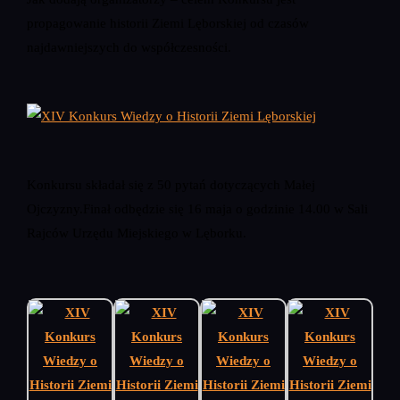
propagowanie historii Ziemi Lęborskiej od czasów
najdawniejszych do współczesności.
Konkursu składał się z 50 pytań dotyczących Małej
Ojczyzny.Finał odbędzie się 16 maja o godzinie 14.00 w Sali
Rajców Urzędu Miejskiego w Lęborku.