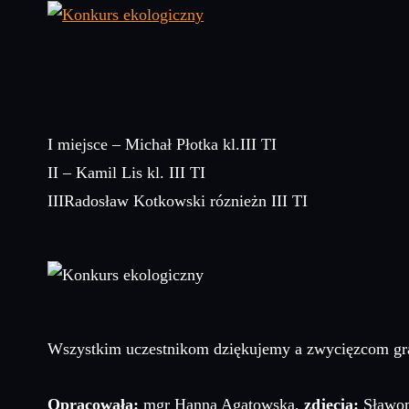
I miejsce – Michał Płotka kl.III TI
II – Kamil Lis kl. III TI
IIIRadosław Kotkowski róznieżn III TI
Wszystkim uczestnikom dziękujemy a zwycięzcom gratu
Opracowała:
mgr Hanna Agatowska,
zdjęcia:
Sławom