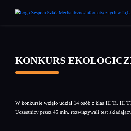
Przejdź
do
treści
głównej
KONKURS EKOLOGIC
W konkursie wzięło udział 14 osób z klas III Ti, III TT
Uczestnicy przez 45 min. rozwiązywali test składając