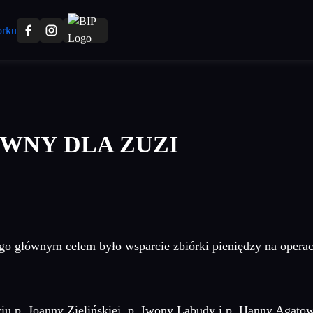
WNY DLA ZUZI
rego głównym celem było wsparcie zbiórki pieniędzy na opera
u p. Joanny Zielińskiej, p. Iwony Labudy i p. Hanny Agatow