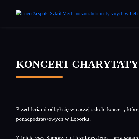
Przejdź
do
treści
głównej
KONCERT CHARYTATY
Przed feriami odbył się w naszej szkole koncert, któ
ponadpodstawowych w Lęborku.
Z inicjatywy Samorządu Uczniowskiego i przy wsparci