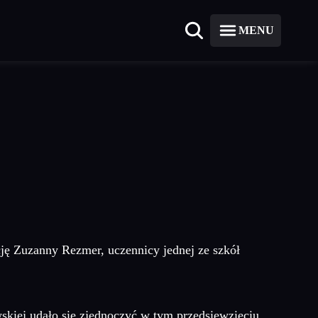
MENU
cję Zuzanny Rezmer, uczennicy jednej ze szkół
skiej udało się zjednoczyć w tym przedsięwzięciu