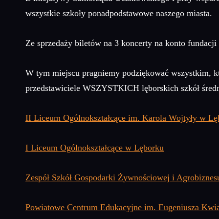
wszystkie szkoły ponadpodstawowe naszego miasta.
Ze sprzedaży biletów na 3 koncerty na konto fundacji
W tym miejscu pragniemy podziękować wszystkim, którz
przedstawiciele WSZYSTKICH lęborskich szkół średn
II Liceum Ogólnokształcące im. Karola Wojtyły w Lę
I Liceum Ogólnokształcące w Lęborku
Zespół Szkół Gospodarki Żywnościowej i Agrobiznes
Powiatowe Centrum Edukacyjne im. Eugeniusza Kwi