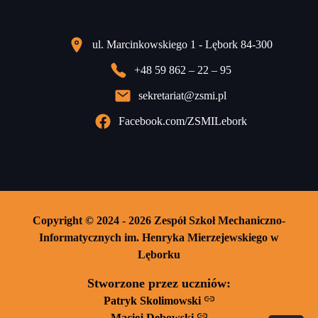
ul. Marcinkowskiego 1 - Lębork 84-300
+48 59 862 – 22 – 95
sekretariat@zsmi.pl
Facebook.com/ZSMILebork
Copyright © 2024 - 2026 Zespół Szkoł Mechaniczno-
Informatycznych im. Henryka Mierzejewskiego w
Lęborku
Stworzone przez uczniów:
Patryk Skolimowski
Maciej Dębowski