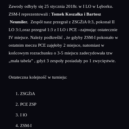
Zawody odbyły się 25 stycznia 2018r. w I LO w Lęborku.
ZSM-I reprezentowali :
Tomek Koszałka i Bartosz
Neumiler
.
Zespół nasz przegrał z ZSGŻiA 0:3, pokonał II
LO 3:1,oraz przegrał 1:3 z I LO i PCE –zajmując ostatecznie
IV miejsce. Należy podkreślić , że gdyby ZSM-I pokonało w
ostatnim meczu PCE zajęłoby 2 miejsce, natomiast w
końcowym rozrachunku o 3-5 miejscu zadecydowała tzw
„mała tabela” , gdyż 3 zespoły posiadały po 1 zwycięstwie.
Ostateczna kolejność w turnieju:
ZSGŻiA
PCE ZSP
I lO
ZSM-I