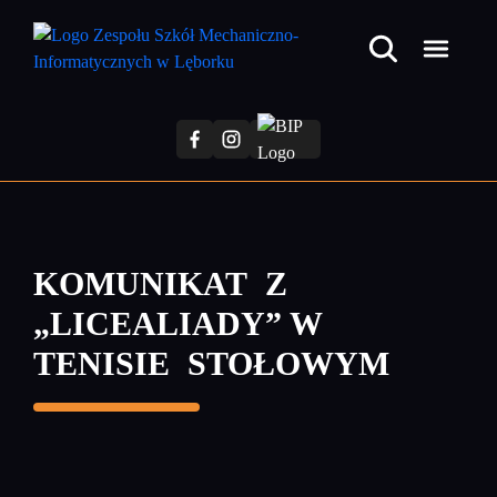
Przejdź
do
treści
głównej
KOMUNIKAT Z
„LICEALIADY” W
TENISIE STOŁOWYM