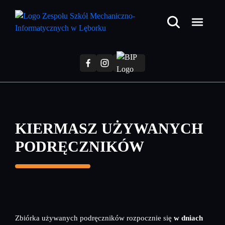
Przejdź
do
treści
głównej
KIERMASZ UŻYWANYCH
PODRĘCZNIKÓW
Zbiórka używanych podręczników rozpocznie się
w dniach