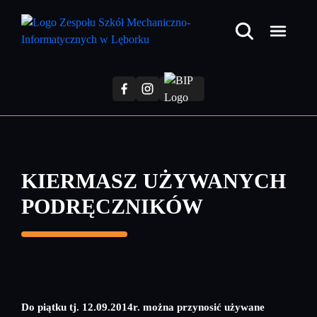
Przejdź
do
treści
głównej
KIERMASZ UŻYWANYCH
PODRĘCZNIKÓW
Do piątku tj. 12.09.2014r. można przynosić używane