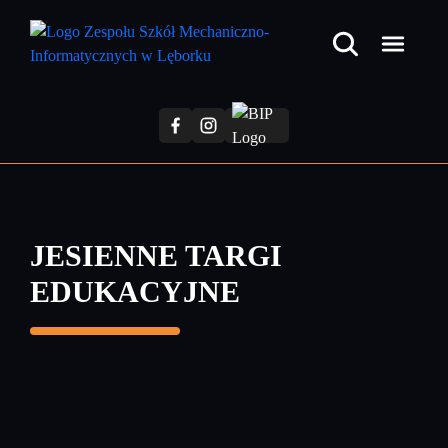
Przejdź
do
treści
głównej
JESIENNE TARGI
EDUKACYJNE