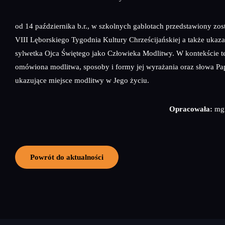
od 14 października b.r., w szkolnych gablotach przedstawiony zos
VIII Lęborskiego Tygodnia Kultury Chrześcijańskiej a także ukaza
sylwetka Ojca Świętego jako Człowieka Modlitwy. W kontekście te
omówiona modlitwa, sposoby i formy jej wyrażania oraz słowa Pa
ukazujące miejsce modlitwy w Jego życiu.
Opracowała:
mgr
Powrót do aktualności