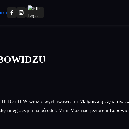
UBOWIDZU
las III TO i II W wraz z wychowawcami Małgorzatą Gębarows
czkę integracyjną na ośrodek Mini-Max nad jeziorem Lubowid