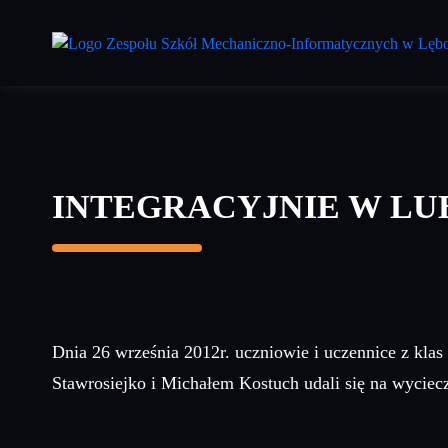
Przejdź
do
treści
głównej
INTEGRACYJNIE W L
Dnia 26 września 2012r. uczniowie i uczennice z k
Stawrosiejko i Michałem Kostuch udali się na wycie