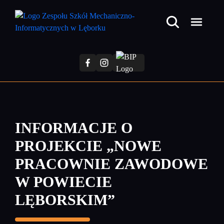
Przejdź
do
treści
głównej
INFORMACJE O
PROJEKCIE „NOWE
PRACOWNIE ZAWODOWE
W POWIECIE
LĘBORSKIM”