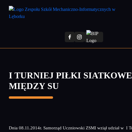
Przejdź
do
treści
głównej
I TURNIEJ PIŁKI SIATKOWE
MIĘDZY SU
Dnia 08.11.2014r. Samorząd Uczniowski ZSMI wziął udział w I Tu