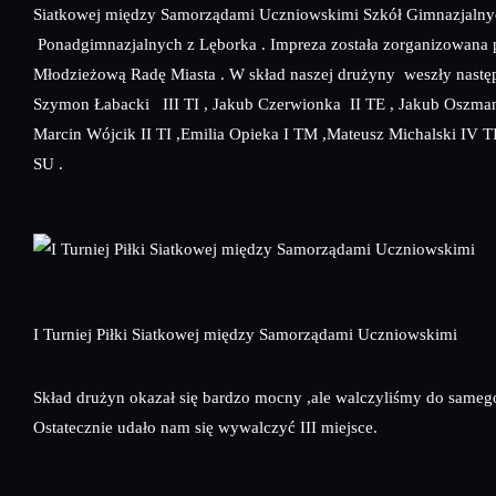
Siatkowej między Samorządami Uczniowskimi Szkół Gimnazjalny
Ponadgimnazjalnych z Lęborka . Impreza została zorganizowana 
Młodzieżową Radę Miasta . W skład naszej drużyny weszły następ
Szymon Łabacki III TI , Jakub Czerwionka II TE , Jakub Oszmani
Marcin Wójcik II TI ,Emilia Opieka I TM ,Mateusz Michalski IV T
SU .
I Turniej Piłki Siatkowej między Samorządami Uczniowskimi
Skład drużyn okazał się bardzo mocny ,ale walczyliśmy do sameg
Ostatecznie udało nam się wywalczyć III miejsce.