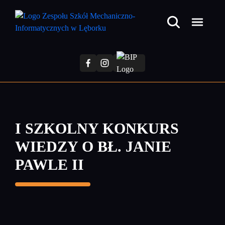
Przejdź
do
treści
głównej
I SZKOLNY KONKURS
WIEDZY O BŁ. JANIE
PAWLE II