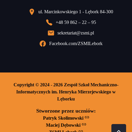
ul. Marcinkowskiego 1 - Lębork 84-300
+48 59 862 – 22 – 95
sekretariat@zsmi.pl
Facebook.com/ZSMILebork
Copyright © 2024 - 2026 Zespół Szkoł Mechaniczno-
Informatycznych im. Henryka Mierzejewskiego w
Lęborku
Stworzone przez uczniów:
Patryk Skolimowski
Maciej Dębowski