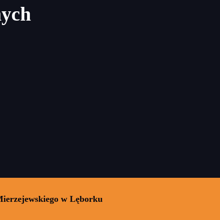
nych
Mierzejewskiego w Lęborku