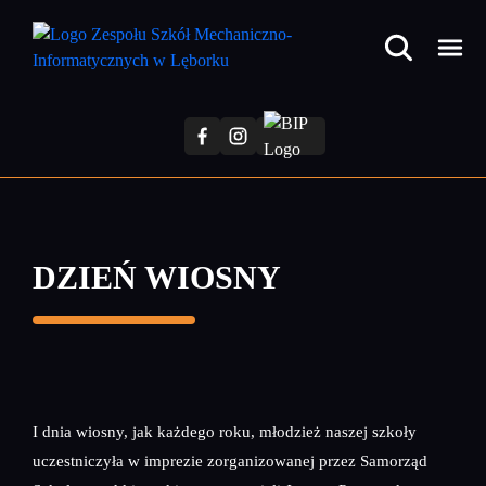
Przejdź
do
treści
głównej
DZIEŃ WIOSNY
I dnia wiosny, jak każdego roku, młodzież naszej szkoły
uczestniczyła w imprezie zorganizowanej przez Samorząd