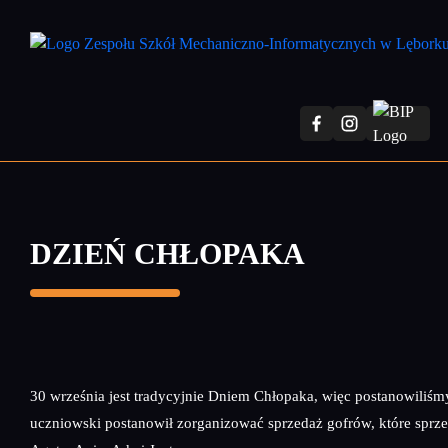
Przejdź
do
treści
głównej
DZIEŃ CHŁOPAKA
30 września jest tradycyjnie Dniem Chłopaka, więc postanowiliśm
uczniowski postanowił zorganizować sprzedaż gofrów, które spr