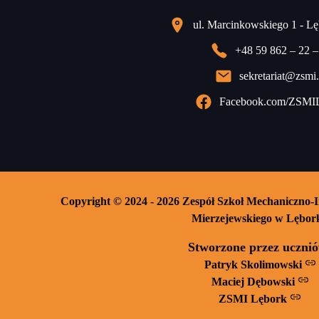
ul. Marcinkowskiego 1 - L
+48 59 862 – 22 –
sekretariat@zsmi.
Facebook.com/ZSMI
Copyright © 2024 - 2026 Zespół Szkoł Mechaniczno-
Mierzejewskiego w Lębor
Stworzone przez uczni
Patryk Skolimowski
Maciej Dębowski
ZSMI Lębork