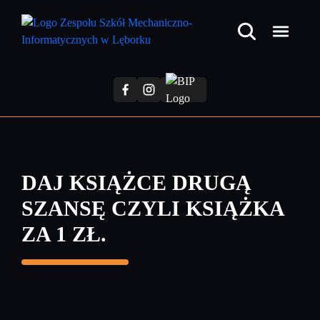
Przejdź
do
treści
głównej
DAJ KSIĄŻCE DRUGĄ
SZANSĘ CZYLI KSIĄŻKA
ZA 1 ZŁ.