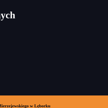
nych
Mierzejewskiego w Lęborku