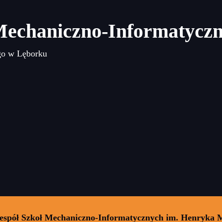
Mechaniczno-Informatycz
go w Lęborku
Zespół Szkoł Mechaniczno-Informatycznych im. Henryka 