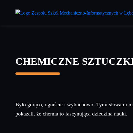
Przejdź
do
treści
głównej
CHEMICZNE SZTUCZK
Było gorąco, ogniście i wybuchowo. Tymi słowami m
pokazali, że chemia to fascynująca dziedzina nauki.