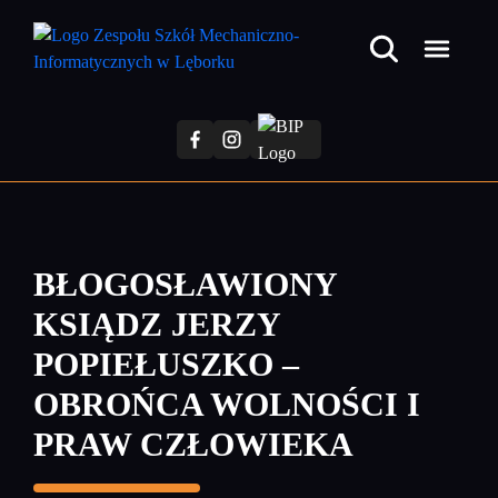
Przejdź
do
treści
głównej
BŁOGOSŁAWIONY
KSIĄDZ JERZY
POPIEŁUSZKO –
OBROŃCA WOLNOŚCI I
PRAW CZŁOWIEKA