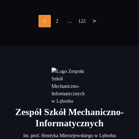
1
2
…
122
≻
Stronicowanie
wpisów
Zespół Szkół Mechaniczno-
Informatycznych
im. prof. Henryka Mierzejewskiego w Lęborku