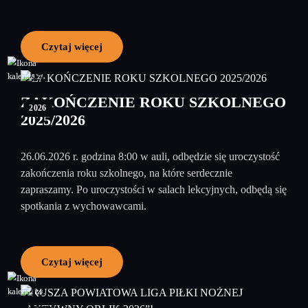
Czytaj więcej
23
czerwiec
ZAKOŃCZENIE ROKU SZKOLNEGO
2026
2025/2026
26.06.2026 r. godzina 8:00 w auli, odbędzie się uroczystość
zakończenia roku szkolnego, na które serdecznie
zapraszamy. Po uroczystości w salach lekcyjnych, odbędą się
spotkania z wychowawcami.
Czytaj więcej
12
czerwiec