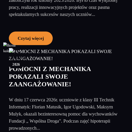
zakończyła rok szkolny 2025/2026. Był to czas wytężonej
pracy, realizacji innowacyjnych projektów oraz pasma
spektakularnych sukcesów naszych uczniów...
Czytaj więcej
25
czerwiec
2026
POMOCNI Z MECHANIKA
POKAZALI SWOJE
ZAANGAŻOWANIE!
W dniu 17 czerwca 2026r. uczniowie z klasy III Technik
Informatyk: Florian Matusik, Igor Ugodowski, Maksym
Mulyk, okazali bezinteresowną pomoc dla wychowanków
Fundacji „ Wspólna Droga”. Podczas zajęć hipoterapii
prowadzonych...