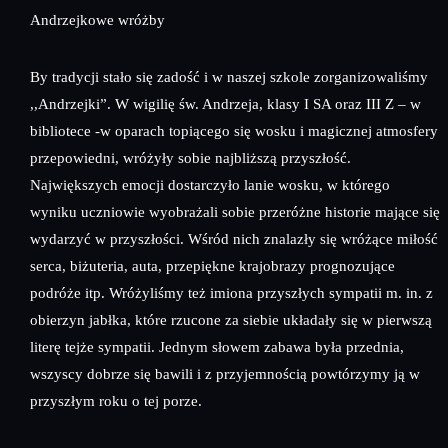
Andrzejkowe wróżby
By tradycji stało się zadość i w naszej szkole zorganizowaliśmy
,,Andrzejki”. W wigilię św. Andrzeja, klasy I SA oraz III Z – w
bibliotece -w oparach topiącego się wosku i magicznej atmosfery
przepowiedni, wróżyły sobie najbliższą przyszłość.
Największych emocji dostarczyło lanie wosku, w którego
wyniku uczniowie wyobrażali sobie przeróżne historie mające się
wydarzyć w przyszłości. Wśród nich znalazły się wróżące miłość
serca, biżuteria, auta, przepiękne krajobrazy prognozujące
podróże itp. Wróżyliśmy też imiona przyszłych sympatii m. in. z
obierzyn jabłka, które rzucone za siebie układały się w pierwszą
literę tejże sympatii. Jednym słowem zabawa była przednia,
wszyscy dobrze się bawili i z przyjemnością powtórzymy ją w
przyszłym roku o tej porze.