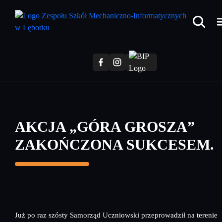
Przejdź
do
treści
głównej
AKCJA „GÓRA GROSZA”
ZAKOŃCZONA SUKCESEM.
Już po raz szósty Samorząd Uczniowski przeprowadził na terenie