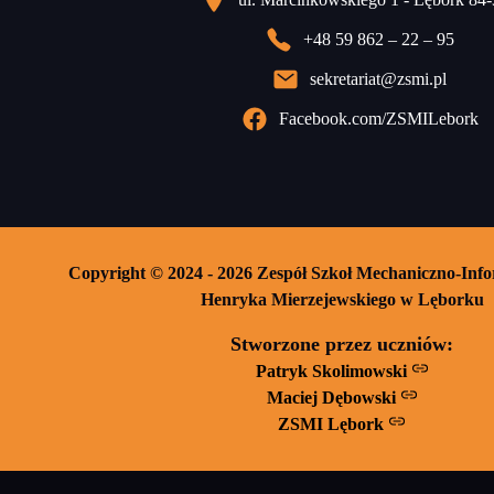
+48 59 862 – 22 – 95
sekretariat@zsmi.pl
Facebook.com/ZSMILebork
Copyright © 2024 - 2026 Zespół Szkoł Mechaniczno-Inf
Henryka Mierzejewskiego w Lęborku
Stworzone przez uczniów:
Patryk Skolimowski
Maciej Dębowski
ZSMI Lębork