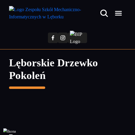
Przejdź
do
treści
głównej
Lęborskie Drzewko
Pokoleń