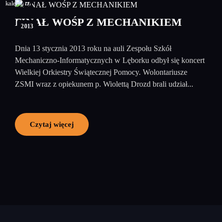
14
styczeń
FINAŁ WOŚP Z MECHANIKIEM
2013
Dnia 13 stycznia 2013 roku na auli Zespołu Szkół
Mechaniczno-Informatycznych w Lęborku odbył się koncert
Wielkiej Orkiestry Świątecznej Pomocy. Wolontariusze
ZSMI wraz z opiekunem p. Wiolettą Drozd brali udział...
Czytaj więcej